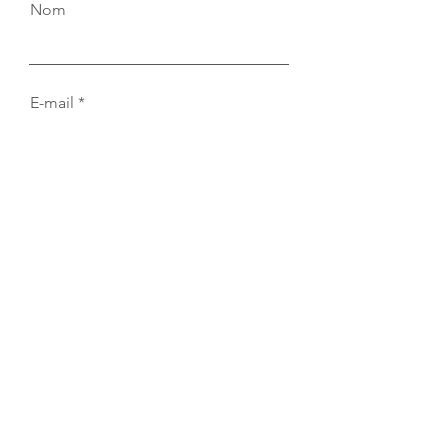
Nom
E-mail
Quel massage souhaitez-vous
réserver ?
A quelle date souhaitez-vous
réserver ? Ou quelles sont vos
disponibilites ?