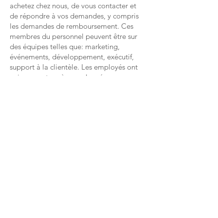
achetez chez nous, de vous contacter et
de répondre à vos demandes, y compris
les demandes de remboursement. Ces
membres du personnel peuvent être sur
des équipes telles que: marketing,
événements, développement, exécutif,
support à la clientèle. Les employés ont
uniquement accès aux données
pertinentes pour leur équipe, selon le
principe du «besoin de savoir».
Avec qui partageons-nous vos données à
l’extérieur de notre organisation et
pourquoi:
Processeurs
Nous pouvons utiliser des fournisseurs de
services dans le cadre de l’exploitation et
de l’amélioration du Site, pour certaines
fonctions telles que le traitement des
paiements, la transmission d’emails, la
réalisation de sondages, l’hébergement
de données, la gestion de nos annonces