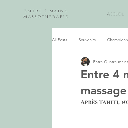
Entre 4 mains
ACCUEIL
Massothérapie
All Posts
Souvenirs
Championn
Entre Quatre main
Entre 4 
massage
Après Tahiti, 