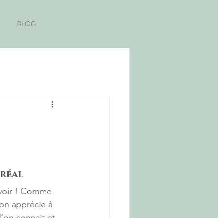
BLOG
tréal
evoir ! Comme 
 on apprécie à 
l’on connait et 