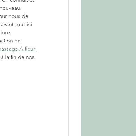
 nouveau.
our nous de 
avant tout ici 
ure. 
ation en 
assage A fleur 
 la fin de nos 