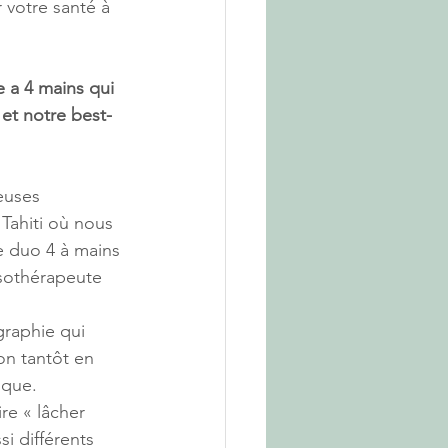
 votre santé à 
e a 4 mains qui 
 et notre best-
euses 
 Tahiti où nous 
 duo 4 à mains 
sothérapeute 
raphie qui 
on tantôt en 
ique. 
re « lâcher 
i différents 