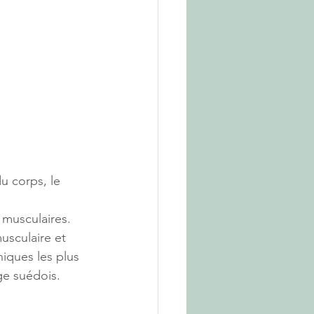
u corps, le 
 musculaires. 
sculaire et 
iques les plus 
ge suédois.